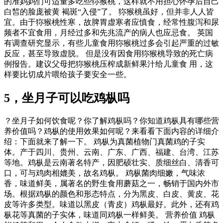
的准妈妈们可适量多吃些狝猴桃，这样就不用担心怀孕后自己
白皙的脸庞被黄 褐斑“入侵”了。 狝猴桃虽好，但并非人人皆
宜。由于狝猴桃性寒，故脾胃虚寒者应慎食，经常性腹泻和尿
频者不宜食用，月经过多和先兆流产的病人也应忌食。 英国
有调查研究显示，有些儿童食用狝猴桃过多会引起严重的过敏
反应，甚至导致虚脱。 但是没有因食用狝猴桃导致的死亡病
例报告。建议父母把狝猴桃压榨成新鲜果汁给儿童食 用，这
样要比切成片喂给孩子要安全一些。
5，坐月子可以吃鸡枞吗
？坐月子如何饮食呢？你了解鸡枞吗？你知道鸡枞具有哪些营
养价值吗？鸡枞的使用效果如何呢？来看看下面内容的详细介
绍：下面就来了解一下。 鸡枞为真菌植物门真菌鸡的子实
体。产于四川、贵州、云南、广东、广西、福建、台湾、江苏
等地。鸡枞是云南著名特产，因肥硕壮实、质细丝白、清香可
口，可与鸡肉相媲美，故名鸡枞。 鸡枞菌肉细嫩，气味浓
香，味道鲜美，属著名的野生食用蘑菇之一，畅销于国内外市
场。根据鸡枞的颜色和形态特点，分为黑皮、白皮、黄皮、花
皮等许多类型。味道以黑皮（青皮）鸡枞最好。此外，还有鸡
枞花等真菌的子实体，味道同鸡枞一样鲜美。 营养价值 鸡枞