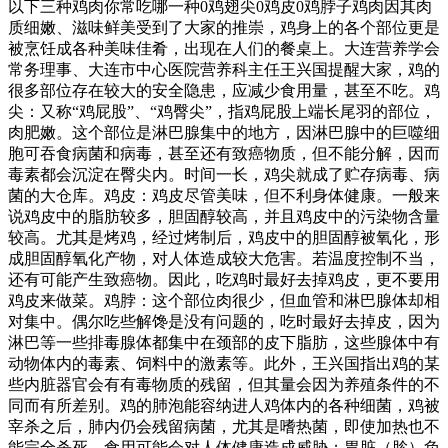
以下三种鸡肉你常吃哪一种0鸡翅尖0鸡皮0鸡脖子鸡肉因其肉
质细嫩、滋味鲜美受到了大家的推崇，鸡身上的各个部位更是
被烹饪成各种美味佳肴，出现在人们的餐桌上。大连营养学会
常务理事、大连市中心医院营养科主任王兴国提醒大家，鸡的
很多部位存在较大的安全隐患，应减少食用量，甚至不吃。鸡
尖：又称“鸡屁股”、“鸡臀尖”，指鸡屁股上端长尾羽的部位，
肉肥嫩。这个部位是淋巴腺集中的地方，因淋巴腺中的巨噬细
胞可吞食病菌和病毒，甚至还有致癌物质，但不能分解，因而
毒素都会沉淀在臀尖内。时间一长，鸡尖就成了贮存病毒、病
菌的大仓库。鸡皮：鸡皮尽管美味，但不利身体健康。一般来
说鸡皮中的脂肪较多，胆固醇较高，并且鸡皮中的污染物含量
较高。尤其是烤鸡，经过烤制后，鸡皮中的胆固醇被氧化，形
成胆固醇氧化产物，对人体造成较大危害。若温度控制不当，
还有可能产生致癌物。因此，吃鸡时最好去掉鸡皮，更不要用
鸡皮来做菜。鸡脖：这个部位肉很少，但血管和淋巴腺体却相
对集中。偶尔吃些解馋是没有问题的，吃时最好去掉皮，因为
淋巴等一些排毒腺体都集中在颈部的皮下脂肪，这些腺体中有
动物体内的毒素、饲料中的激素等。此外，王兴国指出鸡的某
些内脏器官会有有毒物质的残留，但其量会因为养殖条件的不
同而有所差别。鸡的肺泡能容纳进人鸡体内的各种细菌，鸡被
宰杀之后，肺内仍会残留病菌，尤其是嗜热菌，即使加热也不
能完全杀死，食用可能会对人体健康造成威胁；胃脏（胗）负