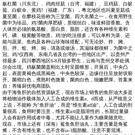
枞杠菌（川东北）、鸡肉丝菇（台湾、福建）、豆鸡菇、白蚁
菰、白蚁伞、黄鸡?（福建、广东），粤北地区也叫夏至菇或
夏至菌，在攀枝花俗称为三堂菌。四大名菌之一，在食用野生
菌中为珍品。鸡?菌肉厚肥硕，质细丝白，味道鲜甜香脆。含
人体所必须的氨基酸、蛋白质、脂肪，还含有各种维生素和
钙、磷、核黄酸等物质。鸡?的吃法很多，可以单料为菜、还
能与蔬菜、鱼肉及各种山珍海味搭配，可无论炒、炸、腌、
煎、拌、烩、烤、焖，清蒸或做汤，其滋味都很鲜，为菌中之
冠。鸡?仅西南、东南几省及台湾的一些地区出产。以贵州产
得最多，四川攀西地区6-8月较多野生，云南与贵州交界处偶
尔会出现。鸡枞菌菌盖刚出土时呈圆锥形，开展后，中央凸
起，表面黄褐色或黑褐色，中央色较深，边缘往往呈放射状裂
开。菌褶白色，煮熟时色微黄，菌肉白色，细嫩肥厚。答案来
自：养臻厨优电商团队
由于海鱼肝的自然资源缺乏，现在市场上销售的鱼肝油大多是
将植物油作载体加入人工合成的维生素a、d而成，从严格意义
上说，不能称 为"鱼肝油"，而是"维生素ad油"。人工合成的剂
量很高，食用时要注意，维生素a/d是脂溶性的，长期过量摄
入会有副作用或者中毒，尤其不能让儿童作为糖果随意吃。
现在，市场上还有（深海）鲨鱼鱼肝油丸，主要含量是角鲨
烯，不含有维生素，也不含有ω-3脂肪酸。注意不要混淆。