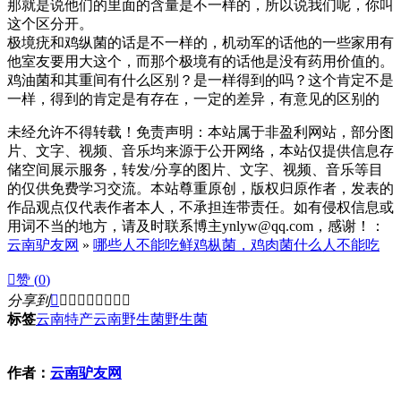
那就是说他们的里面的含量是不一样的，所以说我们呢，你叫
这个区分开。
极境疣和鸡纵菌的话是不一样的，机动军的话他的一些家用有
他室友要用大这个，而那个极境有的话他是没有药用价值的。
鸡油菌和其重间有什么区别？是一样得到的吗？这个肯定不是
一样，得到的肯定是有存在，一定的差异，有意见的区别的
未经允许不得转载！免责声明：本站属于非盈利网站，部分图
片、文字、视频、音乐均来源于公开网络，本站仅提供信息存
储空间展示服务，转发/分享的图片、文字、视频、音乐等目
的仅供免费学习交流。本站尊重原创，版权归原作者，发表的
作品观点仅代表作者本人，不承担连带责任。如有侵权信息或
用词不当的地方，请及时联系博主ynlyw@qq.com，感谢！：
云南驴友网
»
哪些人不能吃鲜鸡枞菌，鸡肉菌什么人不能吃

赞 (
0
)
分享到









标签
云南特产
云南野生菌
野生菌
作者：
云南驴友网