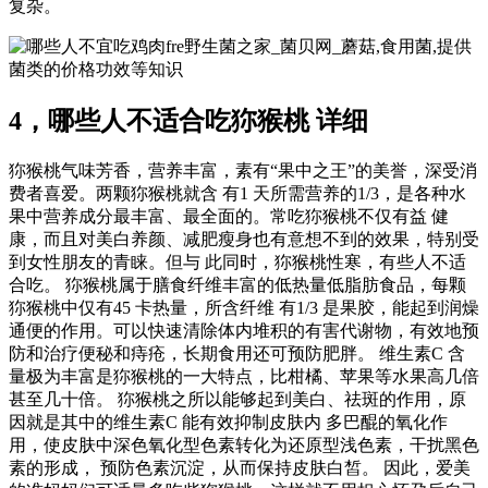
复杂。
fre野生菌之家_菌贝网_蘑菇,食用菌,提供
菌类的价格功效等知识
4，哪些人不适合吃狝猴桃 详细
狝猴桃气味芳香，营养丰富，素有“果中之王”的美誉，深受消
费者喜爱。两颗狝猴桃就含 有1 天所需营养的1/3，是各种水
果中营养成分最丰富、最全面的。常吃狝猴桃不仅有益 健
康，而且对美白养颜、减肥瘦身也有意想不到的效果，特别受
到女性朋友的青睐。但与 此同时，狝猴桃性寒，有些人不适
合吃。 狝猴桃属于膳食纤维丰富的低热量低脂肪食品，每颗
狝猴桃中仅有45 卡热量，所含纤维 有1/3 是果胶，能起到润燥
通便的作用。可以快速清除体内堆积的有害代谢物，有效地预
防和治疗便秘和痔疮，长期食用还可预防肥胖。 维生素C 含
量极为丰富是狝猴桃的一大特点，比柑橘、苹果等水果高几倍
甚至几十倍。 狝猴桃之所以能够起到美白、祛斑的作用，原
因就是其中的维生素C 能有效抑制皮肤内 多巴醌的氧化作
用，使皮肤中深色氧化型色素转化为还原型浅色素，干扰黑色
素的形成， 预防色素沉淀，从而保持皮肤白皙。 因此，爱美