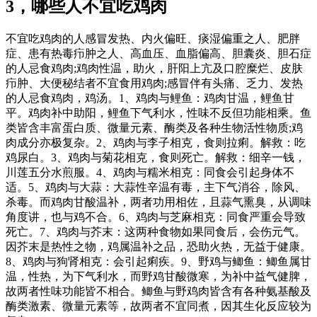
3，哪些人不宜吃鸡肉
不宜吃鸡肉的人感冒发热、内火偏旺、痰湿偏重之人、肥胖
症、患有热毒疖肿之人、高血压、血脂偏高、胆囊炎、胆石症
的人忌食鸡肉;鸡肉性温，助火，肝阳上亢及口腔糜烂、皮肤
疖肿、大便秘结者不宜食用鸡肉;感冒伴有头痛、乏力、发热
的人忌食鸡肉，鸡汤。1、鸡肉与鲤鱼：鸡肉甘温，鲤鱼甘
平。鸡肉补中助阳，鲤鱼下气利水，性味不反但功能相乘。鱼
类皆含丰富蛋白质、微量元素、酶类及各种生物活性物质;鸡
肉成分亦极复杂。2、鸡肉与李子相克，食则拉痢。解救：吃
鸡尿白。3、鸡肉与菊花相克，食则死亡。解救：细辛一钱，
川莲五分水煎服。4、鸡肉与糯米相克：同食会引起身体不
适。5、鸡肉与大蒜：大蒜性辛温有毒，主下气消谷，除风、
杀毒。而鸡肉甘酸温补，两者功用相佐，且蒜气熏臭，从调味
角度讲，也与鸡不合。6、鸡肉与芝麻相克：同食严重会导致
死亡。7、鸡肉与芥末：这两种食物如果同食后，会伤元气。
因芥末是热性之物，鸡属温补之品，恐助火热，无益于健康。
8、鸡肉与狗肾相克：会引起痢疾。9、野鸡与鲫鱼：鲫鱼属甘
温，性热，为下气利水，而野鸡甘酸微寒，为补中益气健脾，
故两者性味功能皆不相合。鲫鱼与野鸡肉皆含有各种氨基酸及
酶类激素、微量元素等，故两者不宜同煮，因其生化反应较为