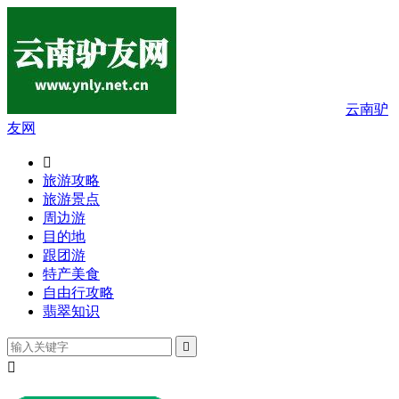
云南驴
友网

旅游攻略
旅游景点
周边游
目的地
跟团游
特产美食
自由行攻略
翡翠知识

