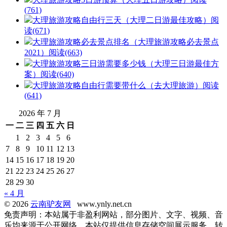
(761)
大理旅游攻略自由行三天（大理二日游最佳攻略）
阅
读(671)
大理旅游攻略必去景点排名（大理旅游攻略必去景点
2021）
阅读(663)
大理旅游攻略三日游需要多少钱（大理三日游最佳方
案）
阅读(640)
大理旅游攻略自由行需要带什么（去大理旅游）
阅读
(641)
2026 年 7 月
一
二
三
四
五
六
日
1
2
3
4
5
6
7
8
9
10
11
12
13
14
15
16
17
18
19
20
21
22
23
24
25
26
27
28
29
30
« 4 月
© 2026
云南驴友网
www.ynly.net.cn
免责声明：本站属于非盈利网站，部分图片、文字、视频、音
乐均来源于公开网络，本站仅提供信息存储空间展示服务，转