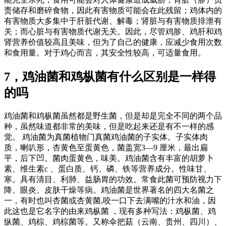
责储存和磨碎食物，因此有害物质可能会在此残留；鸡体内的
有害物质大多集中于肝脏代谢、解毒；肾脏与有害物质排泄有
关；而心脏与有害物质代谢无关。因此，尽管鸡胗、鸡肝和鸡
肾营养价值较高且美味，但为了自己的健康，应减少食用次数
和食用量。对于鸡心而言，其安全性较高，可适量食用。
7，鸡油菌和鸡枞菌有什么区别是一样得
的吗
鸡油菌和鸡枞菌虽然都是野生菌，但是却是完全不同的两个品
种，虽然味道都非常的美味，但是吃起来还是有不一样的感
觉。 鸡油菌为真菌植物门真菌鸡油菌的子实体。子实体肉
质，喇叭形，杏黄色至蛋黄色，菌盖宽3—9 厘米，最出扁
平，后下凹。菌肉蛋黄色，味美。鸡油菌含有丰富的胡萝卜
素、维生素c 、蛋白质、钙、磷、铁等营养成分。性味甘、
寒。具有清目、利肺、益肠胃的功效。常食此菌可预防视力下
降、眼炎、皮肤干燥等病。鸡油菌是世界著名的四大名菌之
一，有时也叫杏菌或杏黄菌,咬一口下去满嘴的汁水和油，因
此这也是它名字的由来鸡枞菌 ，现有多种写法：鸡枞菌、鸡
纵菌、鸡棕、鸡棕菌等。又称伞把菇（云南、贵州、四川）、