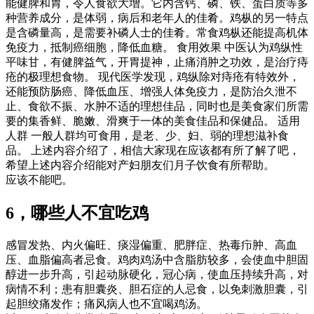
能健脾和胃，令人食欲大增。它内含钙、磷、铁、蛋白质等多
种营养成分，是体弱，病后和老年人的佳肴。鸡枞的另一特点
是含磷量高，是需要补磷人士的佳肴。常食鸡枞还能提高机体
免疫力，抵制癌细胞，降低血糖。 食用效果 中医认为鸡纵性
平味甘，有健脾益气，开胃提神，止痛消肿之功效，是治疗痔
疮的极理想食物。 现代医学发现，鸡纵除对痔疮有特效外，
还能预防肠癌、降低血压、增强人体免疫力，是防治久泄不
止、食欲不振、水肿不适的理想佳品，同时也是美食家们所需
要的集香鲜、脆嫩、滑爽于一体的美食佳品和保健品。 适用
人群 一般人群均可食用，是老、少、妇、弱的理想滋补食
品。 上述内容介绍了，相信大家现在应该都有所了解了吧，
希望上述内容介绍能对产妇朋友们月子饮食有所帮助。
应该不能吧。
6，哪些人不宜吃鸡
感冒发热、内火偏旺、痰湿偏重、肥胖症、热毒疖肿、高血
压、血脂偏高者忌食。鸡肉鸡汤中含脂肪较多，会使血中胆固
醇进一步升高，引起动脉硬化，冠心病，使血压持续升高，对
病情不利；患有胆囊炎、胆石症的人忌食，以免刺激胆囊，引
起胆绞痛发作；痛风病人也不宜喝鸡汤。