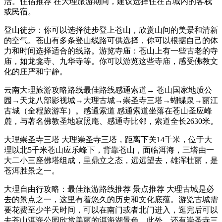
活。住宿推荐 在大理旅游期间，建议选择住在古城内的客栈
或民宿。
登山徒步：你可以选择徒步登上苍山，欣赏山间的美景和清新
的空气。苍山有多条登山线路可供选择，你可以根据自己的体
力和时间选择适合的线路。游览寺庙：苍山上有一些古老的寺
庙，如龙龛寺、九华寺等。你可以游览这些寺庙，感受佛教文
化的庄严和宁静。
云南大理旅游攻略路线最佳路线感通索道→ 苍山国家地质公
园→天龙八部影视城→大理古城→崇圣寺三塔→蝴蝶泉→丽江
古城（全程旅游车）。感通索道 感通索道坐落在苍山圣应峰
麓，与著名佛教圣地寂照庵、感通寺比邻，索道全长2630米。
大理崇圣寺三塔 大理崇圣寺三塔，距离下关14千米，位于大
理以北5千米苍山应乐峰下，背靠苍山，面临洱海，三塔由一
大二小三座佛塔组成，呈鼎立之态，远远望去，雄浑壮丽，是
苍洱胜景之一。
大理自由行攻略：最佳旅游路线推荐 景点推荐 大理古城是必
去的景点之一，这里有着悠久的历史和文化底蕴。游览古城需
要花费至少半天时间，可以在南门或者北门进入，逛完后可以
去苍山洱海公园欣赏美丽的洱海湖景色。此外，还有崇圣寺三