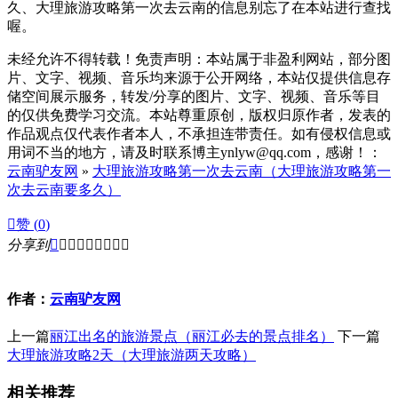
久、大理旅游攻略第一次去云南的信息别忘了在本站进行查找
喔。
未经允许不得转载！免责声明：本站属于非盈利网站，部分图
片、文字、视频、音乐均来源于公开网络，本站仅提供信息存
储空间展示服务，转发/分享的图片、文字、视频、音乐等目
的仅供免费学习交流。本站尊重原创，版权归原作者，发表的
作品观点仅代表作者本人，不承担连带责任。如有侵权信息或
用词不当的地方，请及时联系博主ynlyw@qq.com，感谢！：
云南驴友网
»
大理旅游攻略第一次去云南（大理旅游攻略第一
次去云南要多久）

赞 (
0
)
分享到









作者：
云南驴友网
上一篇
丽江出名的旅游景点（丽江必去的景点排名）
下一篇
大理旅游攻略2天（大理旅游两天攻略）
相关推荐