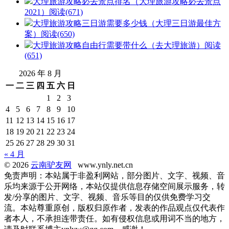
大理旅游攻略必去景点排名（大理旅游攻略必去景点
2021）
阅读(671)
大理旅游攻略三日游需要多少钱（大理三日游最佳方
案）
阅读(650)
大理旅游攻略自由行需要带什么（去大理旅游）
阅读
(651)
2026 年 8 月
一
二
三
四
五
六
日
1
2
3
4
5
6
7
8
9
10
11
12
13
14
15
16
17
18
19
20
21
22
23
24
25
26
27
28
29
30
31
« 4 月
© 2026
云南驴友网
www.ynly.net.cn
免责声明：本站属于非盈利网站，部分图片、文字、视频、音
乐均来源于公开网络，本站仅提供信息存储空间展示服务，转
发/分享的图片、文字、视频、音乐等目的仅供免费学习交
流。本站尊重原创，版权归原作者，发表的作品观点仅代表作
者本人，不承担连带责任。如有侵权信息或用词不当的地方，