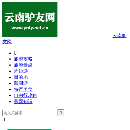
云南驴
友网

旅游攻略
旅游景点
周边游
目的地
跟团游
特产美食
自由行攻略
翡翠知识

